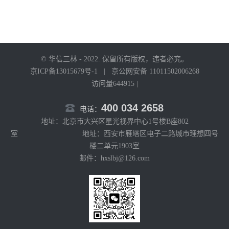
© 华信三林 - 2022. 保留所有版权，违者必究。
京ICP备13015679号-1
|
京公网安备 11011502006268
访问量644915 |
400 034 2658
电话：
地址：北京市大兴区星光视界中心1号楼B座802
室 地址：西安市雁塔区电子二路城市理想四号
楼二单元1903室
邮件：hxslbj@126.com