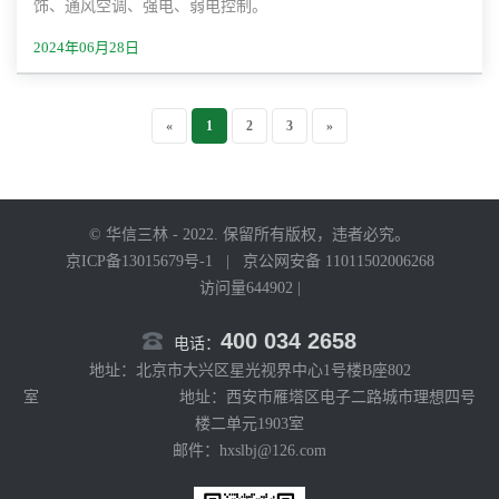
饰、通风空调、强电、弱电控制。
2024年06月28日
«
1
2
3
»
© 华信三林 - 2022. 保留所有版权，违者必究。
京ICP备13015679号-1
|
京公网安备 11011502006268
访问量644902 |
400 034 2658
电话：
地址：北京市大兴区星光视界中心1号楼B座802
室 地址：西安市雁塔区电子二路城市理想四号
楼二单元1903室
邮件：hxslbj@126.com