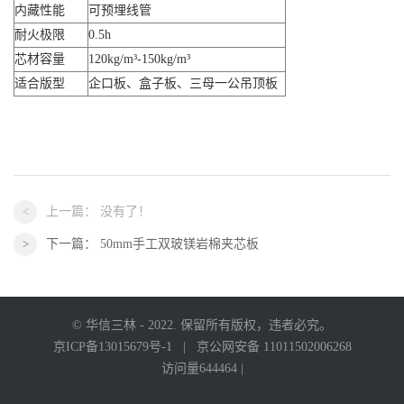
内藏性能
可预埋线管
耐火极限
0.5h
芯材容量
120kg/m³-150kg/m³
适合版型
企口板、盒子板、三母一公吊顶板
上一篇：
没有了！
下一篇：
50mm手工双玻镁岩棉夹芯板
© 华信三林 - 2022. 保留所有版权，违者必究。
京ICP备13015679号-1
|
京公网安备 11011502006268
访问量644464 |