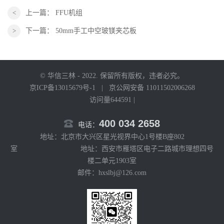
上一篇：
FFU机组
下一篇：
50mm手工中空玻镁夹芯板
© 华信三林 - 2022. 保留所有版权，违者必究。
京ICP备13015679号-1
|
京公网安备 11011502006268
访问量644591 |
400 034 2658
电话：
地址：北京市大兴区星光视界中心1号楼B座802
室 地址：西安市雁塔区电子二路城市理想四号
楼二单元1903室
邮件：hxslbj@126.com