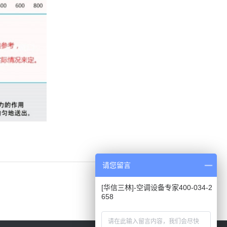
请您留言
[华信三林]-空调设备专家400-034-2
658