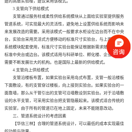
建的高层实验楼，建议采用该模式。
3.支管向下供给模式
支管通过服务柱或柔性供给系统模块从上面给实验室提供服务
管道系统，可实现最大的灵活性，避免地上设置供给系统而影响未
来发展改造的需要。采用该模式一般要求水柜设在边台而不在中央
台，实验台采用灵活式方便移动的标准尺寸实验台，与上面的供给
系统模块配套使用，标准尺寸实验台能保证根据新需求随意拼接成
标准中央台或边台。该模式适用与科研单位、孵化楼、企业等未来
需要不断发展壮大的机构。也是国际上最新的供给模式。
4.支管向上供给模式
支管沿楼板布置，如果实验台采用岛式布置，支管一般沿楼板
下面敷设，有的支管穿过楼板，向上接到实验台。如果实验台的一
面靠墙，那么从干管引出的支管可沿墙敷设到实验台。对于沿墙敷
设的水平支管，可采用实验台把支管隐蔽起来。该模式适合传统的
实验室，由于所有的管道已在地上固定，未来不能随意改动。
三、管道系统设计的考虑因素
【华信三林】合理的管道系统设计，可以最低的成本实现最佳
的功能与效果。