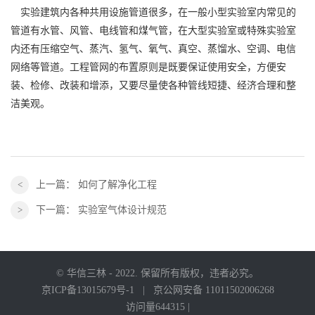
实验建筑内各种共用设施管道很多，在一般小型实验室内常见的
管道有水管、风管、电线管和煤气管，在大型实验室或特殊实验室
内还有压缩空气、蒸汽、氢气、氧气、真空、蒸馏水、空调、电信
网络等管道。工程管网的布置原则是既要保证使用安全，方便安
装、检修、改装和增添，又要尽量使各种管线短捷、经济合理和整
洁美观。
上一篇：
如何了解净化工程
下一篇：
实验室气体设计规范
© 华信三林 - 2022. 保留所有版权，违者必究。
京ICP备13015679号-1
|
京公网安备 11011502006268
访问量644315 |