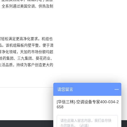
，全系列通过美国空调、供热及制
可轻松满足更高净化要求。机组也
空产品。该机组箱板内壁平整，便于清
等净化领域，天加的市场份额均超
，哈药集团、三九集团、葵花药业、
生活品质，持续为客户创造更大的
请您留言
[华信三林]-空调设备专家400-034-2
658