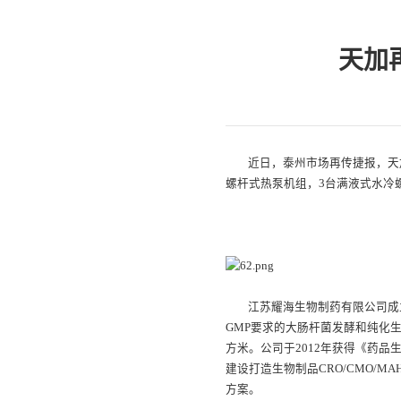
天加
近日，泰州市场再传捷报，天
螺杆式热泵机组，3台满液式水冷
江苏耀海生
江苏耀海生物制药有限公司成
GMP要求的大肠杆菌发酵和纯化生产
方米。公司于2012年获得《药
建设打造生物制品CRO/CMO/
方案。