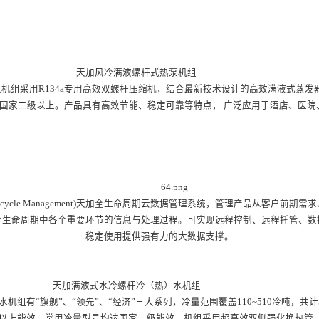
液螺杆式热泵机组
泵机组采用R134a专用高效双螺杆压缩机，结合最新技术设计的高效满液式蒸发
国家二级以上。产品具有高效节能、稳定可靠等特点， 广泛应用于酒店、医院
ct Lifecycle Management)天加全生命周期云数据管理系统，管理产品从客
全生命周期中各个重要环节的信息与处理过程。可实现远程控制、远程托管、数
稳定使用提供强有力的大数据支撑。
冷螺杆冷（热）水机组
机组有“旗舰”、“领先”、“经济”三大系列，冷量范围覆盖110~510冷吨，共
级以上能效，常用冷量型号均达国家一级能效。机组采用超高效双侧强化换热管