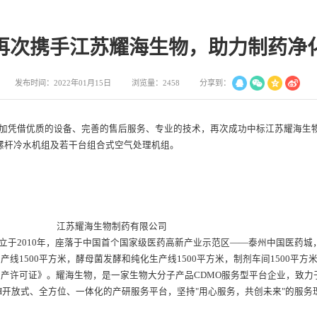
再次携手江苏耀海生物，助力制药净
分享到：
发布时间：2022年01月15日
浏览量：2458
加凭借优质的设备、完善的售后服务、专业的技术，再次成功中标江苏耀海生
螺杆冷水机组及若干台组合式空气处理机组。
物制药有限公司
立于2010年，座落于中国首个国家级医药高新产业示范区——泰州中国医药城，
线1500平方米，酵母菌发酵和纯化生产线1500平方米，制剂车间1500平方
品生产许可证》。耀海生物，是一家生物大分子产品CDMO服务型平台企业，致
MAH开放式、全方位、一体化的产研服务平台，坚持"用心服务，共创未来"的服