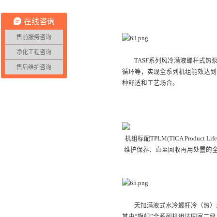
在线咨询
售前服务咨询
天加风冷满
净化工程咨询
TASF系列风冷满液螺杆式热
售后维护咨询
循环等，实现全系列机组能效达到
种舒适和工艺场合。
机组标配TPLM(TICA Produ
维护保养、直至回收再用处置的
天加满液式水
天加满液式水冷螺杆冷（热）水
其中“旗舰”全系列机组达国家二