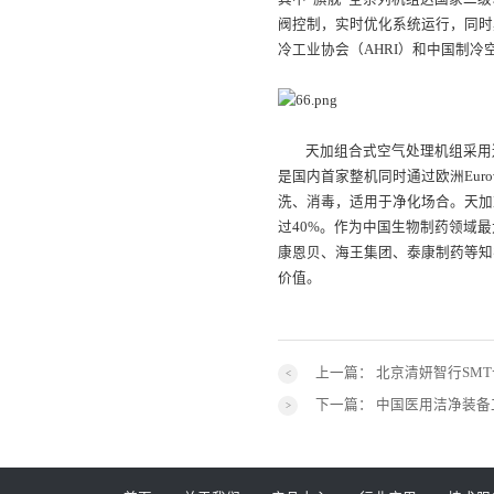
阀控制，实时优化系统运行，同时
冷工业协会（AHRI）和中国制冷
天加组合
天加组合式空气处理机组采用
是国内首家整机同时通过欧洲Eur
洗、消毒，适用于净化场合。天加
过40%。作为中国生物制药领域
康恩贝、海王集团、泰康制药等知
价值。
上一篇：
北京清妍智行SM
下一篇：
中国医用洁净装备