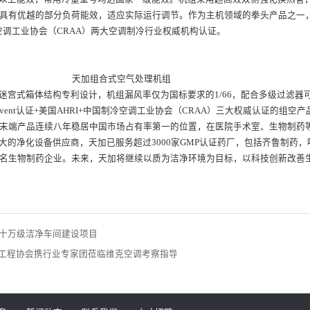
具有优越的部分负荷能效，适应实际运行调节。作为主机领域的拳头产品之一
空调工业协会（CRAA）两大空调制冷行业权威机构认证。
式空气处理机组
迷宫式箱体结构专利设计，机组漏风率仅为国标要求的1/66，配合多级过滤器
ovent认证+美国AHRI+中国制冷空调工业协会（CRAA）三大权威认证的组
末端产品连续八年稳居中国市场占有率第一的位置，在医院手术室、生物制药
最大的净化设备供应商，天加已服务超过3000家GMP认证药厂，包括齐鲁制药
名生物制药企业。未来，天加将继续以质为洁净环境为目标，以科技创新改善
T十万级洁净车间建设项目
工程协会携行业专家团莅临维克空调考察指导