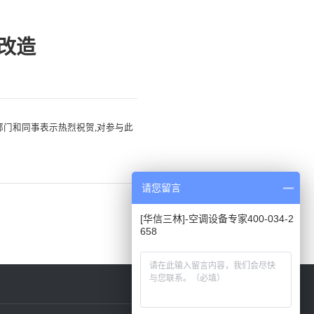
改造
部门和同事表示热烈祝贺,对参与此
请您留言
[华信三林]-空调设备专家400-034-2
658