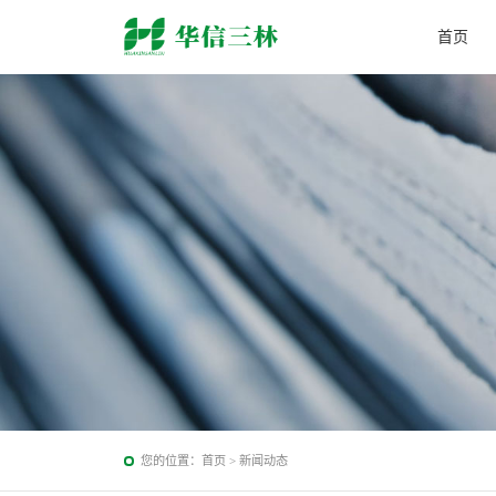
首页
您的位置：
首页
>
新闻动态