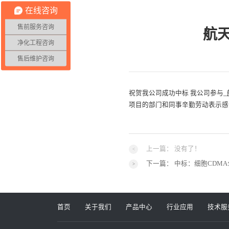
在线咨询
售前服务咨询
航
净化工程咨询
售后维护咨询
祝贺我公司成功中标 我公司参与_
项目的部门和同事辛勤劳动表示感
上一篇：
没有了！
下一篇：
中标：细胞CDM
首页
关于我们
产品中心
行业应用
技术服