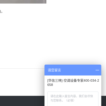
音。
请您留言
[华信三林]-空调设备专家400-034-2
658