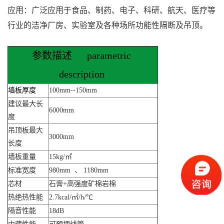
应用：广泛应用于食品、制药、电子、科研、航天、医疗等
行业的洁净厂房、实验室及各种场所功能性隔断及吊顶。
参数描述 parametric
description
墙板厚度
100mm--150mm
建议最大长
6000mm
度
吊顶板最大
3000mm
长度
墙板重量
15kg/㎡
标准宽度
980mm 、 1180mm
芯材
石膏+高强度矿棉岩棉
热绝热性能
2.7kcal/㎡/h/℃
隔音性能
18dB