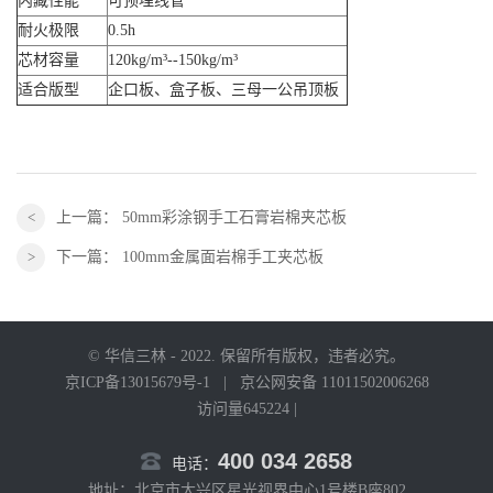
内藏性能
可预埋线管
耐火极限
0.5h
芯材容量
120kg/m³--150kg/m³
适合版型
企口板、盒子板、三母一公吊顶板
上一篇：
50mm彩涂钢手工石膏岩棉夹芯板
下一篇：
100mm金属面岩棉手工夹芯板
© 华信三林 - 2022. 保留所有版权，违者必究。
京ICP备13015679号-1
|
京公网安备 11011502006268
访问量645224 |
400 034 2658
电话：
地址：北京市大兴区星光视界中心1号楼B座802