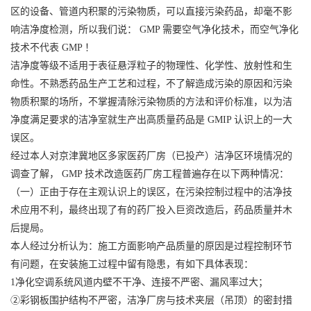
区的设备、管道内积聚的污染物质，可以直接污染药品，却毫不影
响洁净度检测，所以我们说： GMP 需要空气净化技术，而空气净化
技术不代表 GMP ！
洁净度等级不适用于表征悬浮粒子的物理性、化学性、放射性和生
命性。不熟悉药品生产工艺和过程，不了解造成污染的原因和污染
物质积聚的场所，不掌握清除污染物质的方法和评价标准，以为洁
净度满足要求的洁净室就生产出高质量药品是 GMIP 认识上的一大
误区。
经过本人对京津冀地区多家医药厂房（已投产）洁净区环境情况的
调查了解， GMP 技术改造医药厂房工程普遍存在以下两种情况：
（一）正由于存在主观认识上的误区，在污染控制过程中的洁净技
术应用不利，最终出现了有的药厂投入巨资改造后，药品质量并木
后提局。
本人经过分析认为：施工方面影响产品质量的原因是过程控制环节
有问题，在安装施工过程中留有隐患，有如下具体表现：
1净化空调系统风道内壁不干净、连接不严密、漏风率过大；
②彩钢板围护结构不严密，洁净厂房与技术夹层（吊顶）的密封措