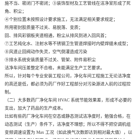
施不当、密闭门不密闭；③装饰型材及工艺管线在洁净室形成了死
角、积尘；
④个别位置未按照设计要求施工，无法满足相关要求规定；
所用密封胶质量不过关、易脱落、变质；
回、排风彩钢板夹道相通，粉尘从排风到进入回风首；
⑦工艺纯化水、注射水等不锈钢卫生管道焊接时内壁焊缝未成型；
⑧风道止回阀动作失灵，空气倒灌造成污染
⑨排水系统安装质量不过关、管架、附件易积尘
洁净车间压差整定不合格，未能满足生产工艺要求。
所以，针对每个专业安装工程公司，净化车间工程施工无论洁净度
的高还是低，都必须为药厂作好工程部分对污染源进入前的过程控
制。
（二）大多数药厂净化车间 HVAC 系统节能效果差，形成不必要的
支出，加大了药品的生产成本。
比如有些药厂净化车间在空态或静态测试洁净度时，勉强合格，在
动态测试（生产）条件下，洁净度不理想；所以不得不把空调机组
变频调速设置为 Max 工况（如此换气次数即达到相对最大值），以