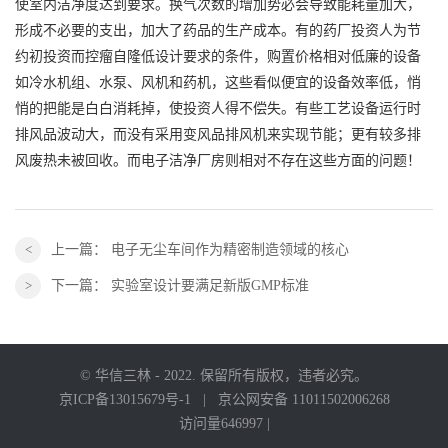
使室内洁净度达到要求。换气次数的增加势必会导致能耗量加大，
形成不必要的支出，加大了药品的生产成本。有的药厂投资人为节
约初投资而控瘤自隆低设计要求的条件，购置价格相对低廉的设备
如冷水机组、水泵、风机和药机，这些看似便宜的设备效率低，悄
悄的把能是白白消耗掉，使投资人得不偿失。有些工艺设备运行时
排风品波动大，而没有采用变风品排风机来实现节能；更有较多排
风废热未被回收。而电子洁净厂房则相对不存在这些方面的问题！
上一篇：
电子无尘车间作为精密制造领域的核心
下一篇：
实验室设计要满足新版GMP标准
© 华信三林 - 2022. 保留所有版权，违者必究。
京ICP备13015679号-1
|
京公网安备 11011502006268
访问量646997 |