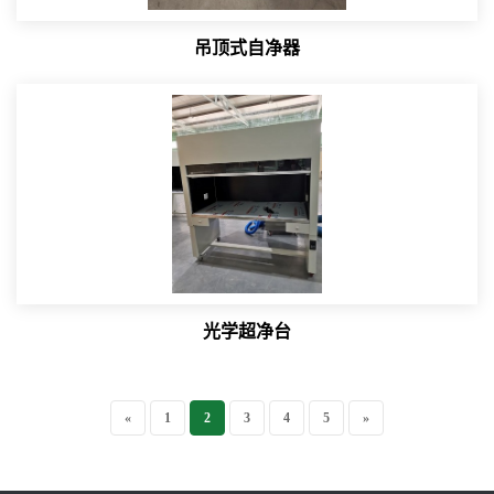
吊顶式自净器
光学超净台
«
1
2
3
4
5
»