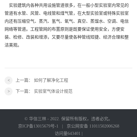
实验建筑内各种共用设施管道很多，在一般小型实验室内常见的
管道有水管、风管、电线管和煤气管，在大型实验室或特殊实验室
内还有压缩空气、蒸汽、氢气、氧气、真空、蒸馏水、空调、电信
网络等管道。工程管网的布置原则是既要保证使用安全，方便安
装、检修、改装和增添，又要尽量使各种管线短捷、经济合理和整
洁美观。
上一篇：
如何了解净化工程
下一篇：
实验室气体设计规范
© 华信三林 - 2022. 保留所有版权，违者必究。
京ICP备13015679号-1
|
京公网安备 11011502006268
访问量643401 |