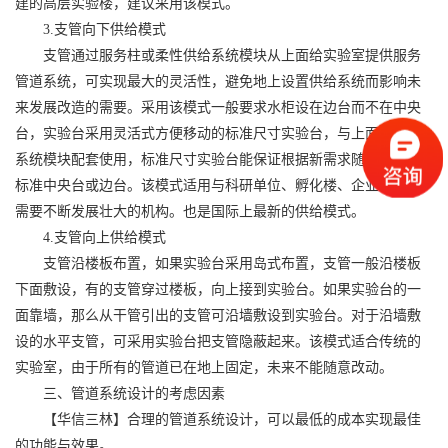
建的高层实验楼，建议采用该模式。
3.支管向下供给模式
支管通过服务柱或柔性供给系统模块从上面给实验室提供服务
管道系统，可实现最大的灵活性，避免地上设置供给系统而影响未
来发展改造的需要。采用该模式一般要求水柜设在边台而不在中央
台，实验台采用灵活式方便移动的标准尺寸实验台，与上面的供给
系统模块配套使用，标准尺寸实验台能保证根据新需求随意拼接成
标准中央台或边台。该模式适用与科研单位、孵化楼、企业等未来
需要不断发展壮大的机构。也是国际上最新的供给模式。
4.支管向上供给模式
支管沿楼板布置，如果实验台采用岛式布置，支管一般沿楼板
下面敷设，有的支管穿过楼板，向上接到实验台。如果实验台的一
面靠墙，那么从干管引出的支管可沿墙敷设到实验台。对于沿墙敷
设的水平支管，可采用实验台把支管隐蔽起来。该模式适合传统的
实验室，由于所有的管道已在地上固定，未来不能随意改动。
三、管道系统设计的考虑因素
【华信三林】合理的管道系统设计，可以最低的成本实现最佳
的功能与效果。