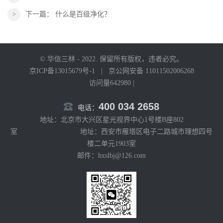
下一篇：
什么是百级净化？
© 华信三林 - 2022. 保留所有版权，违者必究。
京ICP备13015679号-1
|
京公网安备 11011502006268
访问量642980 |
400 034 2658
电话：
地址：北京市大兴区星光视界中心1号楼B座802
室 地址：西安市雁塔区电子二路城市理想四号
楼二单元1903室
邮件：hxslbj@126.com